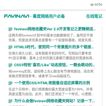
6056
visibility
- 重度网络用户必备
在线笔记
favinavi
subject
favinavi网络收藏夹Ver 2.0开发笔记之更精细适配各类屏幕
这两天把favinavi计划中的基本功能都做完了，虽然还不很
完美，但是追求完美总是要有一个前提和基础，就是先搭好
框架。 目前来看，favinavi的基本框架就...
subject
HTML5时代，使用同一个背景图片的多个链接自动适配不同屏幕宽度的一种方法
在很久很久以前，没有智能手机的时代，写网站只要考虑
PC显示屏幕，基本上任何页面元素都只要固定的宽度和高
度，比较好处理。 为了提高页面的加载速度，讲究点的方法
subject
CSS3特效“喜欢/Like”动态按钮，一颗会跳动的心脏
是...
纯css+svg实现，鼠标移上去心脏会有节律地跳动，适合用
来做点赞按钮参考，或者学习css动画技巧。
subject
一个使用CSS/HTML将图像自适应屏幕的示例
在这个示例中，我们将图像的最大宽度设置为100%，并将
高度设置为自动。此外，我们还添加了一个样式，以使图像
居中于其容器元素中。这将确保图像在不同大小的屏幕上都
subject
为什么会做favinavi网络收藏夹网站？记录一下心路历程
能...