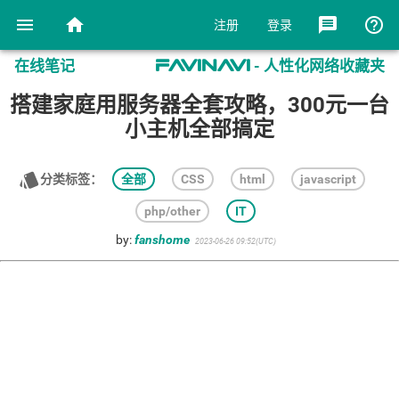
menu
home
message
help_outline
注册
登录
在线笔记
- 人性化网络收藏夹
favinavi
搭建家庭用服务器全套攻略，300元一台
小主机全部搞定
style
分类标签：
全部
CSS
html
javascript
php/other
IT
by:
fanshome
2023-06-26 09:52(UTC)