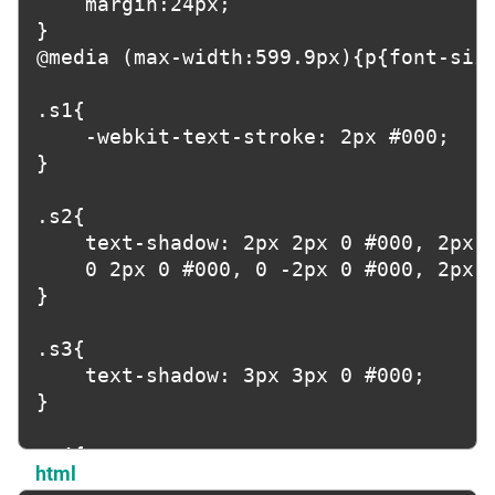
	margin:24px;

}

@media (max-width:599.9px){p{font-size
.s1{

	-webkit-text-stroke: 2px #000;

}

.s2{

	text-shadow: 2px 2px 0 #000, 2px -2px 0 #000, -2px 2px 0 #000, -2px -2px 0 #000,

	0 2px 0 #000, 0 -2px 0 #000, 2px 0 #000, -2px 0 #000;

}

.s3{

	text-shadow: 3px 3px 0 #000;

}

.s4{

html
	text-shadow: 0 0 4px #000;
