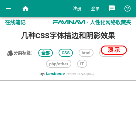
menu
home
message
help_outline
注册
登录
在线笔记
- 人性化网络收藏夹
favinavi
几种CSS字体描边和阴影效果
演 示
style
分类标签：
全部
CSS
html
javascript
php/other
IT
by:
fanshome
2023-05-29 14:57(UTC)