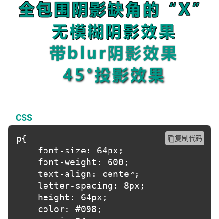
CSS
p{

复制代码
content_copy
	font-size: 64px;

	font-weight: 600;

	text-align: center;

	letter-spacing: 8px;

	height: 64px;

	color: #098;
