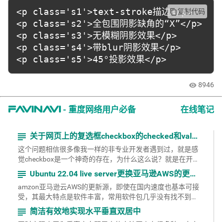
}

<p class='s1'>text-stroke描边</p>

复制代码
content_copy
<p class='s2'>全包围阴影缺角的“X”</p>

.s5{

<p class='s3'>无模糊阴影效果</p>

	text-shadow: 3px 3px 6px #000;

<p class='s4'>带blur阴影效果</p>

<p class='s5'>45°投影效果</p>
8946
visibility
- 重度网络用户必备
在线笔记
favinavi
subject
关于网页上的复选框checkbox的checked和value的问题
这个问题相信很多像我一样的非专业开发者遇到过，就是感
觉checkbox是一个神奇的存在，为什么这么说？就是在开发
网页过程中，有时候使用checkbox一切顺利，...
subject
Ubuntu 22.04 live server更换亚马逊AWS的更新源
amzon亚马逊云AWS的更新源，即使在国内速度也基本可接
受，其最大特点是软件丰富，常用软件包几乎没有找不到
的。 具体步骤如下：
subject
简洁有效地实现水平垂直双居中