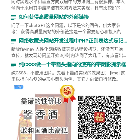
同时实现水平和垂直方向双居中的方法网上有很多种，本人
倾向于采用其中最简洁有效的方法来实现，具有比较好的通
用性。 具体实现的css代码如下：
subject
如何获得高质量网站的外部链接
问了一下chatGPT这个问题，以下是它的回答，供大家参
考： 获得高质量网站的外部链接是一个需要耐心和投入的过
程，以下是几种获得高质量外部链接的方法： 1、...
subject
网络收藏夹网站开发过程中PHP正则表达式忘记使用非贪婪模式带来的一次教训
新版favinavi人性化网络收藏夹网站建设初期，还没有开始
宣传，就发现访问量开始8小时内达到了大几千，有点喜出
望外。可是再看看又发现不对，统计的关键页面的访问...
subject
纯CSS3做一个带箭头指向的漂亮的带阴影提示框
纯CSS3，不使用图片。先看下最终实现的效果图： [img] 这
里以指向右侧的尖形小箭头为例，其它方向请自行修改。