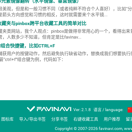
片等元素镜像翻转（水平镜像、垂直镜像）
很美观，但是和一般习惯不同（或者纯粹不符合个人喜好），比如“分
箭头方向感觉和习惯的相反，这时就需要来个水平镜...
网络收藏夹与pinbox跨平台收藏工具的简单对比
夹类网站，我个人观点：pinbox是做得非常用心的一个，看得出来
人数多少不知道，但肯定是比favinav...
省的组合快捷键，比如CTRL+F
捕获用户的按键动作，然后避免执行缺省动作，替换成我们想要执行
管“ctrl+f”组合键为例，代码如下：
favinavi
Ver: 2.1.8
语言 / language:
图标库
导入/导出书签
分享书签
右键收藏工具
用户推荐
留
Copyright © 2007-2026 favinavi.com, www