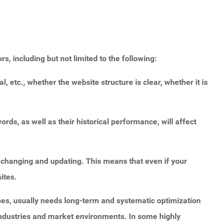
 including but not limited to the following:
l, etc., whether the website structure is clear, whether it is
ds, as well as their historical performance, will affect
 changing and updating. This means that even if your
ites.
nes, usually needs long-term and systematic optimization
t industries and market environments. In some highly