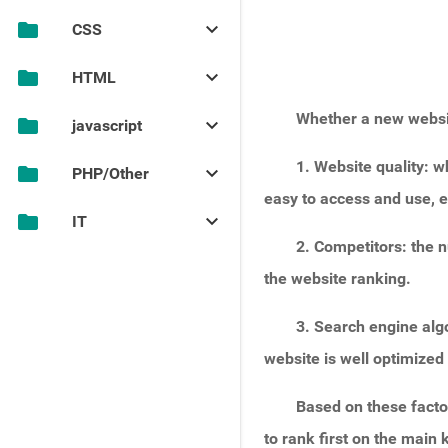
folder
keyboard_arrow_down
CSS
CSS背景图片分割之大图小用
folder
keyboard_arrow_down
HTML
无法明确指定大图的宽度width和height时，如何避免累计布局位移CLS?
了解onenav
Whether a new websit
folder
keyboard_arrow_down
javascript
使用CSS让大背景图片适应不同大小屏幕又一例
无法明确指定大图的宽度width和height时，如何避免累计布局位移CLS?
一个使用CSS/HTML将图像自适应屏幕的示例
javascript捕获缺省的组合快捷键，比如CTRL+F
1. Website quality: wh
folder
keyboard_arrow_down
PHP/Other
关于网页上的复选框checkbox的checked和value的问题
网页图片CSS进阶篇——优化图片，提升网页加载速度
关于网页上的复选框checkbox的checked和value的问题
easy to access and use, e
使用CSS让大背景图片适应不同大小屏幕又一例
我的酱香之路
CSS学习笔记：flex布局做出元素两端对齐效果
folder
keyboard_arrow_down
IT
自用小工具：正则表达式测试是否能匹配字符串
一个使用CSS/HTML将图像自适应屏幕的示例
A PHP method for determining whether a browser supports AVIF images
CSS学习心得：多行文本两端对齐，同时溢出部分自动截断并添加省略号...
2. Competitors: the n
CSS3+SVG实现的带音效、会抖动的小铃铛图标特效
家用服务器proxmox 7.3开启samba共享目录
CSS3+SVG实现的带音效、会抖动的小铃铛图标特效
php判断浏览器是否支持avif格式图片的一种方法
MDUI前端框架，表格头position: sticky无效的问题
the website ranking.
php/javascript的一些关于时间处理的函数
你的网站会有不请自来的访客吗？
CSS3 一款漂亮的带渐变背景和关闭按钮的卡片头样式
统计搜索引擎对网站地图文件或robots.txt的访问记录的一种方法
几种CSS字体描边和阴影效果
更全面匹配UTF-8中文汉字的正则表达式
网站开发测试环境启用https，使用自签发ssl证书不是个好主意
HTML5时代，使用同一个背景图片的多个链接自动适配不同屏幕宽度的一种方法
3. Search engine alg
网站的页面访问量以及搜索引擎爬虫访问量的统计方法
CSS3特效“喜欢/Like”动态按钮，一颗会跳动的心脏
https协议下javascript复制内容到剪贴板
搭建家庭用服务器全套攻略，300元一台小主机全部搞定
css实现图标或图片等元素镜像翻转（水平镜像、垂直镜像）
网络收藏夹网站开发过程中PHP正则表达式忘记使用非贪婪模式带来的一次教训
更多...
website is well optimized 
mysql8开启主从同步注意事项，否则会动不动就出错停止
CSS实现倾斜绶带式45°标签
Apache2网站安装开通https协议SSL证书
使用基于Cookie-Free域名加载CSS时，解决字体文件无法加载的问题
更多...
Based on these facto
php/javascript的一些关于时间处理的函数
Applebot是什么？
to rank first on the main
更全面匹配UTF-8中文汉字的正则表达式