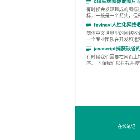
subject
css实现图标或图
有时候会发现现成的图标
标，一般是一个箭头，但是
subject
favinavi人性化
简体中文世界里的网络收藏
一个专业团队在开发和运营，
subject
javascript捕获缺
有时候我们需要在网页上
序。 下面我们以拦截并接
在线笔记