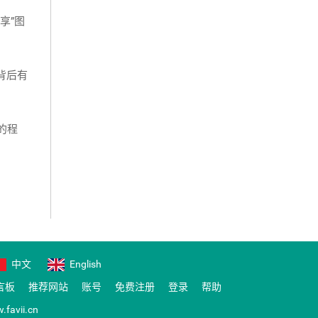
享”图
背后有
的程
中文
English
言板
推荐网站
账号
免费注册
登录
帮助
.favii.cn