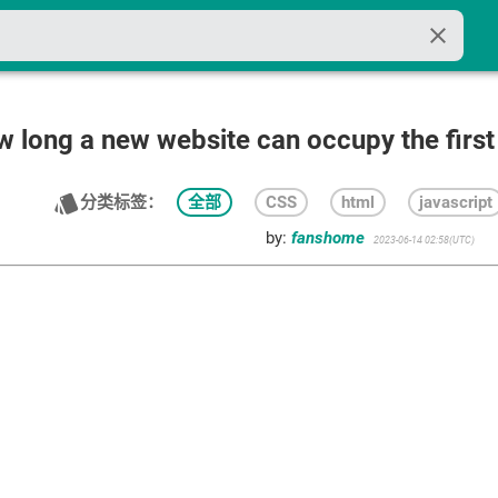
close
 long a new website can occupy the first
style
分类标签：
全部
CSS
html
javascript
by:
fanshome
2023-06-14 02:58(UTC)