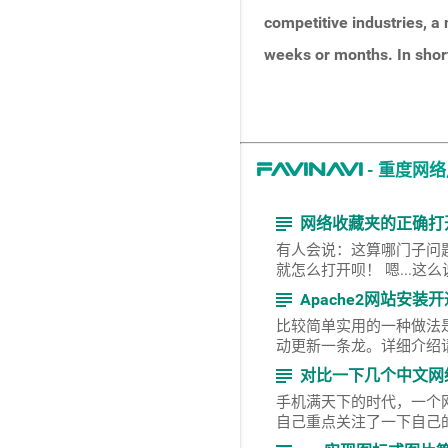
win11安装跳过TPM2.0和安全启动检查的方法
competitive industries, a
Ubuntu 22.04 live server更换亚马逊AWS的更新源
网络收藏夹的正确打开方式是怎样的？
更多...
weeks or months. In short
favinavi网络收藏夹Ver 2.0开发笔记之更精细适配各类屏幕
更多...
- 重度网
favinavi
subject
网络收藏夹的正确打
有人会说：这算哪门子问
就怎么打开呗
subject
Apache2网站安装开
比较简单实用的一种做法是使用
动更新一条龙。详细介绍请访问
subject
对比一下几个中文网
手机满天下的时代，一个网
自己重点关注了一下自己的f