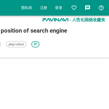
favorite_border
message
help_outline
图标库
注册
登录
- 人性化网络收藏夹
favinavi
 position of search engine
php/other
IT