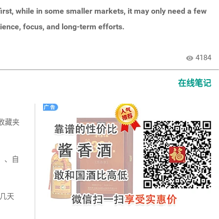
irst, while in some smaller markets, it may only need a few
ience, focus, and long-term efforts.
4184
visibility
在线笔记
收藏夹
等）、自