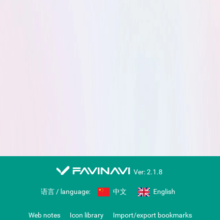
favinavi
Ver: 2.1.8
语言 / language:
中文
English
Web notes
Icon library
Import/export bookmarks