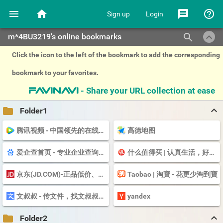
menu
home
message
help_outline
Sign up
Login
keyboard_arrow_up
search
m*4BU3219's online bookmarks
Click the icon to the left of the bookmark to add the corresponding
bookmark to your favorites.
- Share your URL collection at ease
favinavi
keyboard_arrow_up
folder
Folder1
腾讯视频 - 中国领先的在线视频媒体平台,海量高清视频在线观看
高德地图
爱企查首页 - 专业企业查询平台 - 查企业 - 查老板 - 查风险 - 工商信息查询系统
什么值得买 | 认真生活，好好花钱
京东(JD.COM)-正品低价、品质保障、配送及时、轻松购物！
Taobao | 淘寶 - 花更少淘到寶
文叔叔 - 传文件，找文叔叔（永不限速）
yandex
keyboard_arrow_up
folder
Folder2