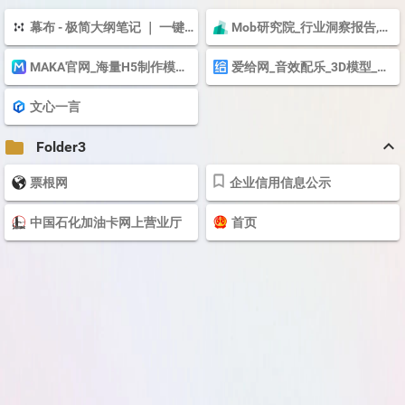
幕布 - 极简大纲笔记 ｜ 一键生成思维导图
Mob研究院_行业洞察报告,专业数据报告-MobTech
MAKA官网_海量H5制作模板_免费海报设计模板_一键编辑手机短视频
爱给网_音效配乐_3D模型_视频素材_游戏素材_免费下载
文心一言
keyboard_arrow_up
folder
Folder3
票根网
企业信用信息公示
中国石化加油卡网上营业厅
首页