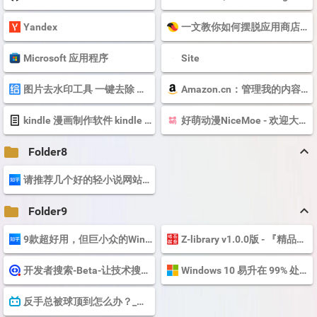
Yandex
一文教你如何摆脱应用商店下载微软应用_To-do
Microsoft 应用程序
Site
图片去水印工具 一键去除 批量去水印_免费在线工具-爱给网
Amazon.cn：管理我的内容和设备
kindle 漫画制作软件 kindle comic converter 汉化版
好萌动漫NiceMoe - 欢迎大家常来搜集整理各类漫画,音乐,萌图,动漫,里番,3D...
keyboard_arrow_up
folder
Folder8
请推荐几个好的轻小说网站和APP？ - 知乎
keyboard_arrow_up
folder
Folder9
9款超好用，但巨小众的Windows电脑软件！
Z-library v1.0.0版 - 『精品软件区』 - 吾爱破解 - LCG - LSG |安卓破解|病毒分析...
开发者搜索-Beta-让技术搜索更简单高效
Windows 10 易升在 99% 处卡住 - Microsoft 支持
反手总被球顶到怎么办？_哔哩哔哩_bilibili