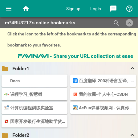
menu
home
message
help_outline
Sign up
Login
keyboard_arrow_up
search
m*4BU3217's online bookmarks
Click the icon to the left of the bookmark to add the corresponding
bookmark to your favorites.
- Share your URL collection at ease
favinavi
keyboard_arrow_up
folder
Folder1
Docs
百度翻译-200种语言互译、沟通全世界！
课程学习_智慧树
我的收藏-个人中心-CSDN
计算机编程训练实验室
AcFun弹幕视频网 - 认真你就输啦 (・ω・)ノ- ( ゜- ゜)つロ
国家开发银行生源地助学贷款学生在线系统
keyboard_arrow_up
folder
Folder2