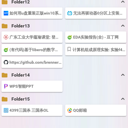
keyboard_arrow_up
folder
Folder12
如何用u盘重装正版win10系统？ - 知乎
无法再驱动器0分区上安装Windows10系统解决方法 - 哔哩哔哩
keyboard_arrow_up
folder
Folder13
广东工业大学蕴瑜课堂: 登录本网站
EDA实验报告(全) - 豆丁网
(有代码)基于libero的数字逻辑设计仿真及验证实验(4-8) - 豆丁网
计算机组成原理实验: 实验f4b 8位12指令微程序CPU设计
https://github.com/brenner8023/gdut-course
keyboard_arrow_up
folder
Folder14
WPS智能PPT
keyboard_arrow_up
folder
Folder15
4399三国杀 三国杀OL
QQ邮箱