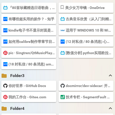
『80首珍藏精选日语歌曲，一首循环一天！！❤️』_哔哩哔哩_bilibili
美少女万华镜 - OneDrive
有哪些超实用的拔作？ - 知乎
古典音乐欣赏（从入门到精通）4、美少女万华镜5中的古典音乐（请叫我...
kindle电子书不显示封面是怎么回事。？ - 知乎
适用于 WINDOWS 10 和 Windows® 11* 的适用于 NUC9VXQNX 的 Realtek*® 高清晰度音频...
如何用calibre制作带章节目录的mobi文件（用于Kindle Paperwhite）？ - 知乎
(12 封私信 / 80 条消息) 心理测量者的观看顺序是什么？ - 知乎
pic · Singtren/QtMusicPlayer - 码云 - 开源中国
[数值分析] python实现欧拉法、改进的欧拉法和四阶龙格库塔方法（普适性...
(18 封私信 / 80 条消息) amd软件无法启动，因为Windows更新替换amd显卡驱动? -...
keyboard_arrow_up
folder
Folder3
你好世界 - GitHub Docs
docmirror/dev-sidecar: 开发者边车，github打不开，github加速，git clone加速，git r...
我的工作台 - Gitee.com
技术专栏 - SegmentFault 思否
keyboard_arrow_up
folder
Folder4