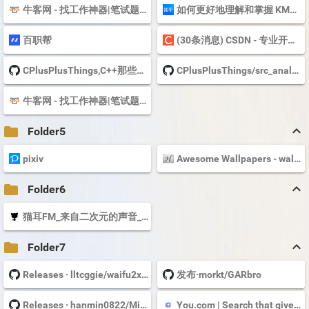
牛客网 - 找工作神器|笔试题库|面试经验|实习招聘内推，求职就业一站解...
如何更好地理解和掌握 KMP 算法? - 知乎
百职帮
(30条消息) CSDN - 专业开发者社区
CPlusPlusThings,C++那些事,下载CPlusPlusThings的源码_GitHub_帮酷
CPlusPlusThings/src_analysis/stl at master · Light-City/CPlusPlusThings · GitHub
牛客网 - 找工作神器|笔试题库|面试经验|实习招聘内推，求职就业一站解...
keyboard_arrow_up
folder
Folder5
pixiv
Awesome Wallpapers - wallhaven.cc
keyboard_arrow_up
folder
Folder6
猫耳FM_来自二次元的声音_( :3」∠)_M站
keyboard_arrow_up
folder
Folder7
Releases · lltcggie/waifu2x-caffe · GitHub
发布·morkt/GARbro
Releases · hanmin0822/MisakaTranslator · GitHub
You.com | Search that gives you the power.