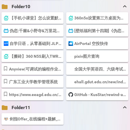
keyboard_arrow_up
folder
Folder10
【手机小课堂】怎么设置默认第三方桌面？我来帮你实现！_360社区
360n5s设置第三方桌面为默认桌面的简单方法_360社区
伪恋:千棘&小野寺&万里花美图精选！(高清)「25P」 - 哔哩哔哩
[壁纸福利第十四期]《伪恋》美图壁纸=￣ω￣= - 哔哩哔哩
自学日语，从零基础到 JLPT N2 水平需要多久？ - 战导 的回答 - 知乎
AirPortal 空投快传
【搬砖】360 N5S刷入TWRP Recovery，root刷机系统的教程
pixiv图片查询
Anyview|可调试的编程作业平台
全国大学英语四、六级考试报名网
广东工业大学教学管理系统
ehall.gdut.edu.cn/new/index.html
https://www.eeagd.edu.cn/xyserv/djzs/201781013377_TmVnV3Z0Sm9XazlOZWgvaEMvd1VsMGRrNWU2OUx2WlpXdXB...
GitHub - KusStar/rewind-apks
keyboard_arrow_up
folder
Folder11
剑指Offer_在线编程+题解_牛客题霸_牛客网