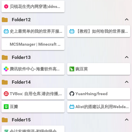
贝锐花生壳内网穿透|ddns动态域名解析|端口映射工具-贝锐花生壳官网
keyboard_arrow_up
folder
Folder12
史上最简单的我的世界开服教程！！！ - 哔哩哔哩
【教程】如何给我的世界服务器添加模组和插件 - 哔哩哔哩
MCSManager | Minecraft 中文管理面板
keyboard_arrow_up
folder
Folder13
腾讯软件中心-海量软件高速下载
豌豆荚
keyboard_arrow_up
folder
Folder14
TVBox: 自用仓库,请勿传播,谢谢
YuanHsing/freed
豆瓣
Alist的搭建以及利用Webdav在Potplayer中浏览网盘内容 - 哔哩哔哩
keyboard_arrow_up
folder
Folder15
会计实操培训-初级中级会计职称考试培训班-会计学堂