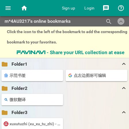
menu
home
message
help_outline
Sign up
Login
keyboard_arrow_up
search
m*4AU3217's online bookmarks
Click the icon to the left of the bookmark to add the corresponding
bookmark to your favorites.
- Share your URL collection at ease
favinavi
keyboard_arrow_up
folder
Folder1
示范书签
点左边图标可编辑
keyboard_arrow_up
folder
Folder2
微软翻译
keyboard_arrow_up
folder
Folder3
xuxutuzhi (xu_xu_tu_zhi) - Gitee.com