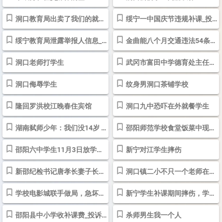
洞口教育局出卖了我们的就业分配指标
绥宁一中国庆节违规补课_投诉举报_投诉直通车_华声在线
绥宁教育局泄露举报人信息_投诉举报_投诉直通车_华声在线
金曲能八个月交通违法54条-QQ登录
洞口老师打学生
武冈市富田中学德育处主任处理学生早恋一事不当 女学生欲轻生_投诉举...
洞口侮辱学生
纹身男洞口茶铺学校
隆回罗洪校江晚春住宾馆
洞口九中恐吓在外就餐学生
湖南弑师少年：我们没14岁 打死人了不用坐牢
邵阳师范学校食堂饭菜中现蜘蛛，这是要给学生补脑的节奏么？
邵阳六中学生11月3日放学后被捅伤并遭抢劫_大湘网_腾讯网
新宁对江学生摔伤
新邵纪检书记唐孝长妻子长期吃空饷
洞口镇二小不只一个老师在校外补课
学校电影城联手做局，急坏孩子苦了家长-邵阳
新宁学生补课期间摔伤，学校、教育局不管_咨询求助_投诉直通车_华声在线
邵阳县中小学收补课费_投诉举报_投诉直通车_华声在线
杀师男生我一个人