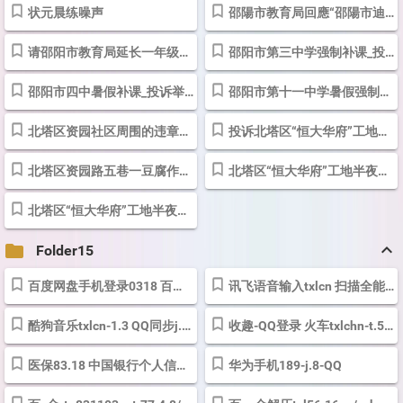
状元晨练噪声
邵陽市教育局回應“邵陽市迪航高中暑假高價補課 教育局紀檢組長態度差...
请邵阳市教育局延长一年级入学年龄至12月31日
邵阳市第三中学强制补课_投诉举报_ 投诉直通车_华声在线
邵阳市四中暑假补课_投诉举报_ 投诉直通车_华声在线
邵阳市第十一中学暑假强制性补课_投诉举报_ 投诉直通车_华声在线
北塔区资园社区周围的违章建筑 - 问政湖南 - 红网
投诉北塔区“恒大华府”工地半夜施工噪音扰民
北塔区资园路五巷一豆腐作坊严重扰民 - 问政湖南 - 红网
北塔区“恒大华府”工地半夜还在施工 - 问政湖南 - 红网
北塔区“恒大华府”工地半夜还在施工 - 问政湖南 - 红网
keyboard_arrow_up
folder
Folder15
百度网盘手机登录0318 百度云txlcn-j.8电话号码/应用程序/短信通话备份
讯飞语音输入txlcn 扫描全能王
酷狗音乐txlcn-1.3 QQ同步j.8-电话号码-应用程序备份
收趣-QQ登录 火车
txlchn-t.56.18-cntxl@qq.com
医保83.18 中国银行个人信用txlcnn-t.56.18
华为手机189-j.8-QQ