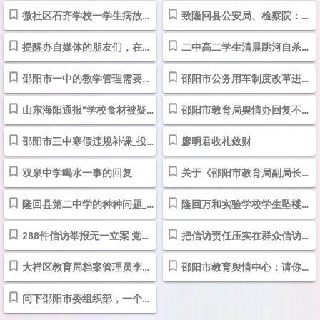
微社区石齐学校一学生病故很遗憾 大邵网传播谣言中伤学校遭警告-红网...
致隆回县公安局、检察院：定陈某敲诈勒索还值得讨论-邵阳
提醒办自媒体的朋友们，在自媒体中发布任何信息都要实事求是-邵阳
二中高二学生清晨跳河自杀，现生死不明。-邵阳
邵阳市一中的教学管理需要加强
邵阳市公务用车制度改革进入关键期 处置车辆统一封存-邵阳
山东海阳通报“学校食材被疑”事件：对家长过激行为从轻处理_绿政公署...
邵阳市教育局舆情办回复不当 必须道歉！_投诉举报_投诉直通车_华声在线
邵阳市三中寒假违规补课_投诉举报_投诉直通车_华声在线
廖明君收礼敛财
双泉中学喝水一事的回复
关于《邵阳市教育局副局长廖明君收礼敛财，公然对抗“四风”活动》的...
隆回县第二中学的种种问题_投诉举报_投诉直通车_华声在线
隆回万和实验学校学生坠楼身亡，校长等责任人该问责
288件信访举报无一立案 党委纪委主要负责人被撤职_新浪新闻
把信访责任压实在群众信访之初
大祥区教育局档案管理员李玲玲_投诉举报_投诉直通车_华声在线
邵阳市教育舆情中心：请你必须给家长一个道歉
问下邵阳市委组织部，一个局竟有17名局领导