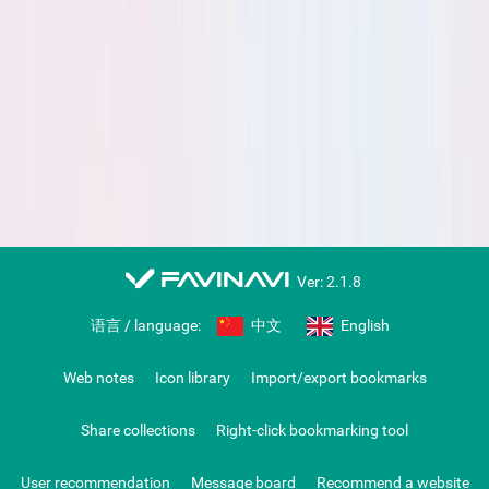
favinavi
Ver: 2.1.8
语言 / language:
中文
English
Web notes
Icon library
Import/export bookmarks
Share collections
Right-click bookmarking tool
User recommendation
Message board
Recommend a website