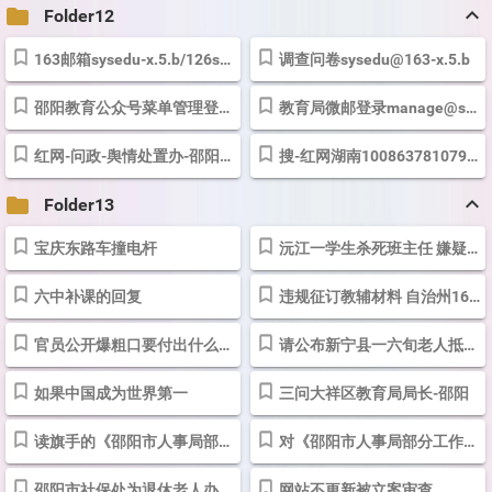
keyboard_arrow_up
folder
Folder12
163邮箱sysedu-x.5.b/126sysedu-53...8/jyjshq.126-jyj1.6-刘义云133-l1.9
调查问卷
sysedu@163-x.5.b
邵阳教育公众号菜单管理登录
sysedu@163-s.....u123
教育局微邮登录
manage@sysedu-T..5322..8-
红网-问政-舆情处置办-邵阳市教育局信息办-邵阳市教育阳光服务中心
搜-红网湖南
1008637810791456768@sohu-t.7.18-199-
keyboard_arrow_up
folder
Folder13
宝庆东路车撞电杆
沅江一学生杀死班主任 嫌疑人已被控制
六中补课的回复
违规征订教辅材料 自治州16人被约谈 - 市州新闻 - 湖南日报网 - 华声在线
官员公开爆粗口要付出什么代价？
请公布新宁县一六旬老人抵押期间身亡的原由
如果中国成为世界第一
三问大祥区教育局局长-邵阳
读旗手的《邵阳市人事局部分工作人员上班迟到办公目无群众暗访终于得...
对《邵阳市人事局部分工作人员上班迟到办公目无群众暗访终于得到证实...
邵阳市社保处为退休老人办理银行卡涉嫌违规和侵犯老人权益-邵阳
网站不更新被立案审查