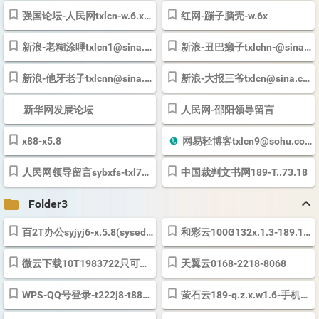
强国论坛-人民网txlcn-w.6.x-133.8628
红网-蹦子脑壳-w.6x
新浪-老糊涂哩
txlcn1@sina.cn-w.6.x-3576458
新浪-丑巴癞子
@qq-学生证4.9
txlchn-@sina.cn-w.6.x-3.8
新浪-他牙老子
txlcnn@sina.cn-w.6.x-3.8
新浪-大报三爷
@qq-学生证4.9
txlcn@sina.cn-w.6.x-3576458
新华网发展论坛
人民网-邵阳领导留言
x88-x5.8
网易轻博客
txlcn9@sohu.com-1.3
人民网领导留言sybxfs-txl7398.8
中国裁判文书网189-T..73.18
keyboard_arrow_up
folder
Folder3
百2T办公syjyj6-x.5.8(
sysedu@163-x.5.8
)-信息办唐.林t.7.18（260
和彩云100G132x.1.3-189.168-j8
微云下载10T1983722只可以下载不可以上传
天翼云0168-2218-8068
WPS-QQ号登录-t222j8-t889699
萤石云189-q.z.x.w1.6-手机登录用Q