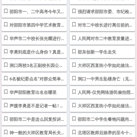
邵阳市一、二中高考今年又创“辉煌”了吧，比县区强滴么？-邵阳
强烈请求邵阳市委、市纪检会对市二中主要负责人进行责任审计_投诉举报...
对邵阳市第四中学艺术教育中心的几点疑问-邵阳
对市二中校长进行离任前的审计
华声市二中校长张光耀进行审查_投诉举报_投诉直通车_华声在线
人民网对市二中教育质量进行责任审计
李勇到底是什么身份？真是红网记者么？-邵阳
邵东创新一学生走失
洞口两校3名正副校长因公款旅游均被免职-邵阳
大祥区西直街小学如此做法到底对吗？和你们真的没有关系吗？》一帖的...
6名被纪委点名“对群众简单粗暴”的官员都是谁？ - 今日头条(TouTiao.com)
洞口一中男生坠楼身亡（见图）-邵阳
华声邵阳教育出名在哪里
人民网-仅凭网络游民偷拍照片实施网络问政闹笑话
声援李勇是不是记者一帖 ! 邵阳究竟有多少这样的假记者？-邵阳
大祥区西直街小学如此做法到底对吗？和你们真的没有关系吗？（已回复...
邵阳市二中是这么回复投诉补课的，我也醉了,把责任都推到家长委员会了...
邵阳市二中学生餐饱问题尚难解决谈何学习？
神一般的大祥区教育局长夫人竟然吃空饷-邵阳
北塔区教师后娘养的至今十三个月工资无着？！-邵阳