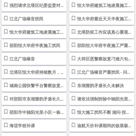
强烈请求北塔区纪委监委对北塔区治限治超站涉嫌职务犯罪行为展开调查
恒大华府建筑工地凌晨施工扰民
江北广场噪音扰民
恒大华府最近天天半夜施工，严重扰民
恒大华府建筑工地凌晨施工扰民 - 问政湖南 - 红网
北塔防疫工作应该真心重视环境保护
邵阳恒大华府半夜施工扰民
邵阳恒大华府半夜施工严重扰民 - 问政湖南 - 红网
江北广场噪音
大祥区恶警察故意刁难六旬老人太过分
北塔区恒大华府持续数月，深夜施工20200518
江北广场噪音严重扰民 - 问政湖南 - 红网
城南公园快警平台警察故意刁难六旬老人 - 问政湖南 - 红网
东湖雅韵矛盾长久未解决
对邵阳市东湖雅韵矛盾长久未解决 ”的回复
请依法强制拆除中驰阳光里小区 一栋二单元楼顶违规建设通信基站
邵阳市中驰阳光里小区一栋二单元楼顶违规建成四座通信基站 - 问政湖南 ...
恒大施工扰民不断 湘问·投诉直通车_华声在线
海谊学校补课
迪航天价补课期间的饭菜极其难吃 还吃出了虫子 湘问·投诉直通车_华声...