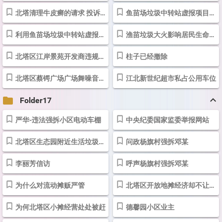
北塔清理牛皮癣的请求 投诉直通车_华声在线
鱼苗场垃圾中转站虚报项目等问题
利用鱼苗场垃圾中转站虚报项目等问题
渔苗垃圾大火影响居民生命安全
北塔区江岸景苑开发商违规圈地
柱子已经撤除
北塔区蔡锷广场广场舞噪音扰民
江北新世纪超市私占公用车位
keyboard_arrow_up
folder
Folder17
严华-违法强拆小区电动车棚
中央纪委国家监委举报网站
北塔区生态园附近生活垃圾车停马路边处理垃圾
问政杨旗村强拆邓某
李丽芳信访
呼声杨旗村强拆邓某
为什么对流动摊贩严管
北塔区开放地摊经济却不让摆地摊
为何北塔区小摊经营处处被赶
德馨园小区业主