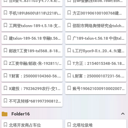
百x金-t..831103 y-t.77.4.8/t.7.4.8.z/t..7.4.8-y7.4.8
百wr金解压txl56.16wr/zch金-t..77.910/z..77.910/77.910
手机189\8600\8118\2218\2209\1956密码都是1.7.3
方正001906100100768建投081906000415863财富081906001704927
工网登txlcnn-189-t.5.18-支付5.18 微信支付进入M/5.28 出生456789
邵阳市网络舆情研究会txlchn-t.5.18-5143050033415181741
建txlcn-189-56.18 华融t.56.18-56.18-妈001188
广189-txlcn-t.56.18 中信txlcn-5.18已开通手机号转账
邮政T工资189-txl568..8-188067-t..01.8/在华为手机上进行了面部认证。
L工行llycn9-ll.t..20..4..9/建行llycn2..0..
Z工资华融/邮政-朱-192811/唐tzy188067-188067/建行-朱-010528
T方正：2154015348-56.18捆绑工行768卡
T财富：250000104360-56..18捆绑广发卡
L财富：250000107231-56..23
X建投：79236299农行-交19.302-银19.302-资568.28
账号1906210309100020071开户行中国工商银行股份有限公司邵阳宝西支行
不可及转移*6819973908125拨打，取消*680拨打
keyboard_arrow_up
folder
Folder16
北塔开发商占车位
北塔垃圾堆