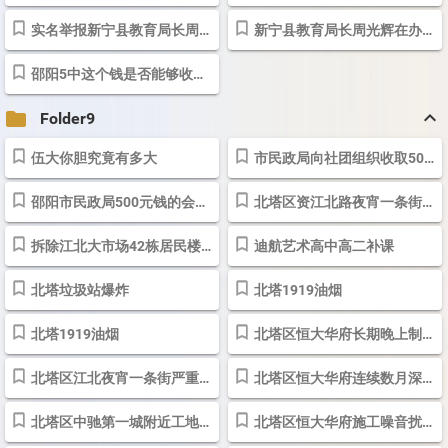
实名举报新宁县教育局长周光辉目无党纪国法（截图）-邵阳
新宁县教育局长周光辉在办公室抽烟与教育局办公楼禁止吸烟标志实拍（...
邵阳5中这个钱是否能够收？-邵阳
keyboard_arrow_up
folder
Folder9
伍大你胆究竟有多大
市民政局向社团组织收取500元钱会费有没有违规
邵阳市民政局500元钱的会费有些贵
北塔区资江北路夜宵一条街挠民何时休20200518
拆除江北大市场42栋居民楼下垃圾转运站
迪航艺术高中高二补课
北塔垃圾站爆炸
北塔1919油烟
北塔1919油烟
北塔区恒大华府长期晚上制造噪音无人管
北塔区江北夜宵一条街严重扰民20200516
北塔区恒大华府连续数月深夜施工扰民
北塔区中驰第一城附近工地施工噪音问题盼解决 - 问政湖南 - 红网
北塔区恒大华府施工噪音扰民，严重影响生活