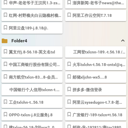
华声-老老爷子王汉民1.3-zserdxh-xdrtfc-cftygv-vgyuhb
澎湃新闻-老爷子
news@thepaper.cn
红网-村野樵夫白云隐樵村樵野夫资江论坛2015白云樵父樵祖
阿里工作云空间T.7.18
阿里云盘189-j.8.18@.
keyboard_arrow_up
folder
Folder4
翼支付j.8-56.18-英文名txl
工网登txlcnn-189.-t.56.18 /刘llycn9-ll.t..20..4..9
中国工商银行股份有限公司邵阳宝西支行
火车
txlchn-t.56.18-cntxl@qq.com
南方航空txlcn-83...8-会员号380003726273
邮储xljchn-wx5....8
中国银行个人信用txlcnn-t.56.18
拼多多-微信登录
工企txlchn-t..56.18
阿里云sysedugov-t.7.8-老老爷子
OPPO-txlcn-j.8云服务j.8
广发银行-189-txlcn+t.56.18
建txlcn-56.18-刘llycn2..0..
邮政-朱-192811/唐tzy188067-188067