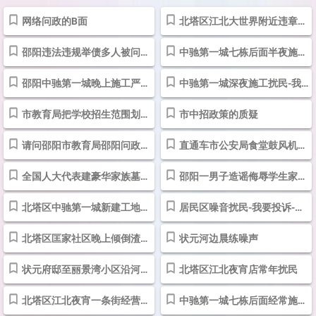
网络问政的B面
北塔区江北大世界附近违章建筑很多
邵阳违法违规举债多人被问责：市长被诫勉谈话_网易订阅
中驰第一城七栋后面半夜施工严重扰民-我要投诉-投诉直通车
邵阳中驰第一城晚上施工严重扰民-我要投诉-投诉直通车
中驰第一城深夜施工扰民-我要投诉-投诉直通车
市教育局把学校招生范围划分当敛财工具
市中招政策的质疑
请问邵阳市教育局邵阳问政《邵市教育局疑似组织干部到深圳游城玩水》...
直通车市公安局食堂鼓风机声如雷鸣，居民不堪其扰-我要投诉-投诉直通车
全国人大代表建豪华家族墓，是不良示范_搜狐新闻_搜狐网
邵阳一男子造谣侮辱学生家长 警方万里追击将其拘留_大湘网_腾讯网
北塔区中驰第一城新建工地扰民_投诉举报_ 投诉直通车_华声在线
居民区噪音扰民-我要投诉-投诉直通车
北塔区匡家社区晚上倾倒渣土扰民
状元河边晨练噪声
状元府邸至丽景湾小区沿河路段晨练噪音扰民 - 问政湖南 - 红网
北塔区江北夜宵店常年扰民
北塔区江北夜宵一条街经营扰民 - 问政湖南 - 红网
中驰第一城七栋后面经常施工到深夜，严重影响居民作息-问政湖南