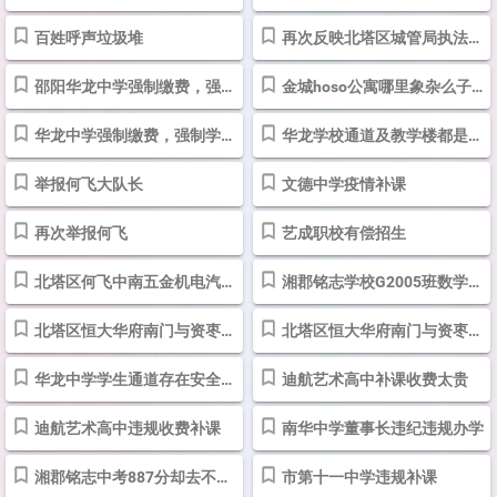
百姓呼声垃圾堆
再次反映北塔区城管局执法大队何某欺骗事实-百姓呼声
邵阳华龙中学强制缴费，强制学生参加活动
金城hoso公寓哪里象杂么子样子
华龙中学强制缴费，强制学生参加活动
华龙学校通道及教学楼都是违章建筑
举报何飞大队长
文德中学疫情补课
再次举报何飞
艺成职校有偿招生
北塔区何飞中南五金机电汽配城质量问题至今未解决
湘郡铭志学校G2005班数学老师教学能力差
北塔区恒大华府南门与资枣社区中间的空地中老年广场舞严重扰民
北塔区恒大华府南门与资枣社区中间空地的广场舞严重扰民
华龙中学学生通道存在安全隐患
迪航艺术高中补课收费太贵
迪航艺术高中违规收费补课
南华中学董事长违纪违规办学
湘郡铭志中考887分却去不了重点高中
市第十一中学违规补课