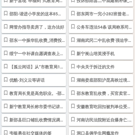
新宁县现“毕福剑”式教育局长说市委书记的讲话是“打狗屁”-邵阳
投诉邵阳县二中成建制补课_投诉举报_投诉直通车_华声在线
邵阳-谐进小学发的这本85元的教辅是否为盗版
邵东两市一完小282班曾老师收费补课
网管办指导卖房了，这办法好
公务车违法54条 该局称系司机个人行为_大湘网_腾讯网
邵东一中振华乱收费_消费投诉_投诉直通车_华声在线
湖南武冈二中乱收费 强迫学生订购杂志_投诉举报_投诉直通车_华声在线
绥宁一中补课自愿调查表上未签字的学生被叫去谈话_投诉举报_投诉直通...
新宁崀山培英浸手机
【孤云闲话】从“市教育局17名副处以上干部操纵分房”看肖局长的无效-...
中央关于拆迁的文件
优酷-刘义云等讲话
湖南娄底邵阳沪昆高铁过境之争引发民间角力_新闻中心_新浪网
教育局长竟是高危职业。-邵阳
邵东教育乱收费，买官卖官何时了_投诉举报_投诉直通车_华声在线
新宁教育局长称市委书记讲话是“狗屁”
安徽教育吃回扣被判单位受贿 属“国内罕见”_社会_新民网
新邵县巨口铺乱收费情况调查-邵阳
河南访民法院附近自爆身亡.图 - 新浪移动
韦银勇在社交媒体的签
洞口县俩学生网瘾发作