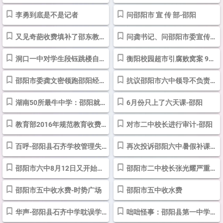
李勇到底是不是记者
问邵阳市 宣 传 部-邵阳
又见奇葩收费填补了邵东教育乱收费空白
问龚书记、问邵阳市委宣传部_咨询求助_投诉直通车_华声在线
洞口一中对学生段钰跳楼自杀死亡事故的说明-邵阳
衡阳校园超市引腐败窝案 9所中学13位领导被查--时政--人民网
邵阳市委龚文密领跑邵阳经济大跨越-邵阳
抗议邵阳市六中领导不负责任的决策_咨询求助_投诉直通车_华声在线
湖南50所最牛中学：邵阳就这2所-邵阳
6月份只上了六天课-邵阳
教育部2016年规范教育收费治理教育乱收费工作的实施意见 - 中华人民共和...
对市二中校长进行审计-邵阳
百呼-邵阳县石齐学校管理失职，延误我儿病情的抢救致其死亡
再次投诉邵阳六中暑假补课收费_投诉举报_投诉直通车_华声在线
邵阳市六中8月12日又开始补课了_投诉举报_投诉直通车_华声在线
邵阳市二中校长张光耀严重违纪
邵阳市五中收水费-时势广场
邵阳市五中收水费
华声-邵阳县石齐中学耽误学生抢救 致抢救无效死亡_投诉举报_投诉直通车...
咄咄怪事：邵阳县第一中学对学生迟到、退步都要罚款？？-邵阳