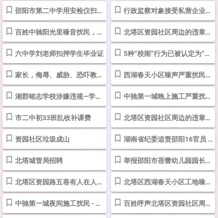
邵阳市第二中学用安检仪扫描搜查学生手机 - 问政湖南 - 红网
行政监察对象接受私营企业老板出资的旅游活动应当如何定性处理的请示...
百姓中驰阳光里噪音扰民，12345形同虚设
北塔区资园社区周边的违章建筑怎么还不拆 - 问政湖南 - 红网
六中学刘老师扣押学生毕业证
5种“校闹”行为已被认定为“违法”！_搜狐教育_搜狐网
家长，侮辱、威胁、恐吓教师，“校闹”行为已被认定为违法！_搜狐教育...
西湖春天小区噪声严重扰民无人管
湘郡铭志学校涉嫌违规—学生跳楼事件
中驰第一城晚上施工严重扰民_投诉举报_ 投诉直通车_华声在线
市二中初33班乱收补课费
北塔区资园社区周边的违章建筑怎么还不拆 - 问政湖南 - 红网
资园社区垃圾成山
湖南省纪委追责邵阳16官员 推选不合格全国人大代表_政治
北塔城管局招聘
举报邵阳市蓓蕾幼儿园园长廖礼蓉违法乱纪
北塔区资园路五巷有人在人行道上晒豆腐渣
北塔区西湖春天小区工地噪音扰民
中驰第一城夜间施工扰民 - 问政湖南 - 红网
百姓呼声北塔区资园社区周边的违章建筑何时才能拆？