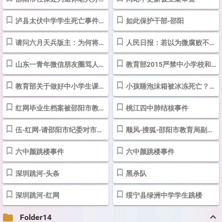
泸县太伏中学学生死亡事件调查
如此保护干部-邵阳
请问六月天兵版主：为何将我高山旗手这篇正能量帖子上锁没置不能回复...
人民日报：若以为微腐败不算啥事
山东一青年微信朋友圈骂人，被判朋友圈道歉3天赔1500元
教育部2015严禁中小学校和在职中小学教师有偿补课的规定
教育部关于做好中小学生课后服务工作的指导意见
小孩睡泡沫箱被冰冻死亡？事实是溺水身亡
红网毕业生档案被邵阳市教育局弄丢，读研在即入学困难
桃江四中肺结核事件
伍-红网-请邵阳市纪委对市教育局副局长汤策程违纪违规一案从严惩处！-...
顺风-搜狐-邵阳市教育局副局长汤策程公车私用违规酒驾！说好的“八项...
六中颜跳楼事件
六中颜跳楼事件
深圳跳河-头条
黑杀队
深圳跳河-红网
绥宁县绿洲中学学生跳楼
keyboard_arrow_up
folder
Folder14