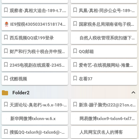
观察者-真相大追击-189-t.7.18-QQ也可登录
凤凰-真相-同步公众号-189-T.7.18
IE9报税430503341518174-T.7.8.18
国家税务总局湖南省电子税务局
西瓜视频QQ或199登录
自然人税收管理系统扣缴下载189-Txl73.98118@..
财产和行为税十税合并申报操作来啦！
QQ邮箱
2345电视剧在线观看-2345电视剧
爱奇艺-在线视频网站-海量正版高清视频在线观看
优酷视频
在看37
keyboard_arrow_up
folder
Folder2
天涯论坛-臭老朽-w.6.x-189-邵阳老爷子t.7.8
新浪-蹦子脑壳
t222@21cn.com-w.6.x
新华网微博txlcnn-w.6.x
网易微博txlcn9-txlcn6-txl7398118
搜狐QQ-txlcn9@
-txlcn6@-1.3
人民网宝庆名人的博客