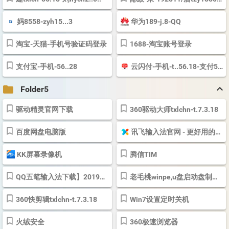
妈8558-zyh15...3
华为189-j.8-QQ
淘宝-天猫-手机号验证码登录
1688-淘宝账号登录
支付宝-手机-56..28
云闪付-手机-t..56.18-支付56.18M
keyboard_arrow_up
folder
Folder5
驱动精灵官网下载
360驱动大师txlchn-t.7.3.18
百度网盘电脑版
讯飞输入法官网 - 更好用的手机输入法！
KK屏幕录像机
腾信TIM
QQ五笔输入法下载】2019年最新官方正式版QQ五笔输入法免费下载 - 腾讯软...
老毛桃winpe,u盘启动盘制作工具,u盘重装系统,老毛桃winpe下载
360快剪辑txlchn-t.7.3.18
Win7设置定时关机
火绒安全
360极速浏览器