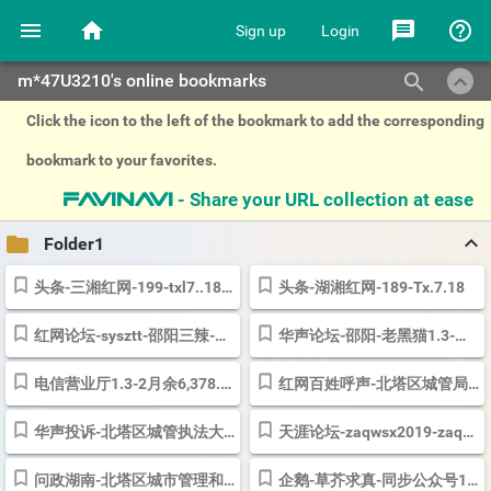
menu
home
message
help_outline
Sign up
Login
keyboard_arrow_up
search
m*47U3210's online bookmarks
Click the icon to the left of the bookmark to add the corresponding
bookmark to your favorites.
- Share your URL collection at ease
favinavi
keyboard_arrow_up
folder
Folder1
头条-三湘红网-199-txl7..18-刘玲利身份证-湖南时刻-t.7.8-7511
头条-湖湘红网-189-Tx.7.18
红网论坛-sysztt-邵阳三辣-云山浪-你娘家隔壁老王-邵东爷们-邵文龙-狗曰你...
华声论坛-邵阳-老黑猫1.3-老老爷子 老婆婆2016
电信营业厅1.3-2月余6,378.85元1897390-676925
红网百姓呼声-北塔区城管局189-1.3
华声投诉-北塔区城管执法大队189-1.3-sybxfs-1.3-0008-老爷子
天涯论坛-zaqwsx2019-zaqwsx1.3/臭老朽-w.6.x-189-邵阳老爷子t.7.8
问政湖南-北塔区城市管理和综合执法局-189-wz159753
企鹅-草芥求真-同步公众号189-t.7.18-syszxzj