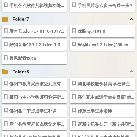
手机什么软件剪辑视频功能像PR一样完善，没有水印，高清MP4，还免费的？
手机照片怎么多张合成一张？
keyboard_arrow_up
folder
Folder7
爱奇艺txlcn-t.7.8118-18173930.8手机/
优酷-qq-181.8
sysedu@21cn.com-t.7.18
酷狗音乐189-1.3-txlcn-1.3
56动
txlcn1.3-txlcn@56.com181..8-whm12344
暴风影音txlcn
keyboard_arrow_up
folder
Folder8
邵阳市教育局应该受到应有的质疑_投诉举报_投诉直通车_华声在线
湖北曝校服价格高 学校班主任层层吃“回扣”-中青在线
邵阳市中小学教师职称评定收费标准不符合相关标准_咨询求助_投诉直通...
绥宁职中威逼学生交巨额“偷水”罚款
邵阳县二中强逼学生补课
邵东三学生杀老师
新宁县教育局长说我父之事列为信访积案就好解决-邵阳
请新宁纪委公开〈新宁县现“毕福剑”式教育局长说市委书记的讲话是“...