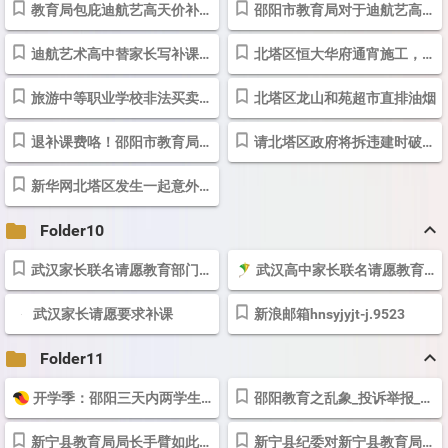
教育局包庇迪航艺高天价补课 湘问·投诉直通车_华声在线
邵阳市教育局对于迪航艺高强制性补课无动于衷 湘问·投诉直通车_华声...
迪航艺术高中替家长写补课承诺书 湘问·投诉直通车_华声在线
北塔区恒大华府通宵施工，扰民已久
旅游中等职业学校非法买卖生源，多数老师没有资质
北塔区龙山和苑超市直排油烟
退补课费咯！邵阳市教育局喊你来“领钱”_大湘网_腾讯网
请北塔区政府将拆违建时破坏的有证房屋恢复原样
新华网北塔区发生一起意外爆炸
keyboard_arrow_up
folder
Folder10
武汉家长联名请愿教育部门：不让补课不公平-资讯视频-爱奇艺
武汉高中家长联名请愿教育部门:恢复周六校内补课（图） - 热点关注 - 中...
武汉家长请愿要求补课
新浪邮箱hnsyjyjt-j.9523
keyboard_arrow_up
folder
Folder11
开学季：邵阳三天内两学生青春花凋零 石齐武职各一-搜狐
邵阳教育之乱象_投诉举报_投诉直通车_华声在线
新宁县教育局局长手臂如此之长_投诉举报_-第八页投诉直通车_华声在线
新宁县纪委对新宁县教育局长的投诉处理得怎么样了_投诉举报_投诉直通...