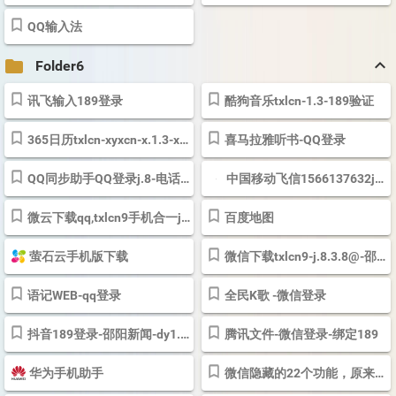
QQ输入法
keyboard_arrow_up
folder
Folder6
讯飞输入189登录
酷狗音乐txlcn-1.3-189验证
365日历txlcn-xyxcn-x.1.3-xyxgz--xlj8628-5.6.8
喜马拉雅听书-QQ登录
QQ同步助手QQ登录j.8-电话号码和应用程序备份
中国移动飞信1566137632j8-578784000
微云下载qq,txlcn9手机合一j.8
百度地图
萤石云手机版下载
微信下载txlcn9-j.8.3.8@-邵阳话读数字
语记WEB-qq登录
全民K歌 -微信登录
抖音189登录-邵阳新闻-dy1.3-今日头条登录-华声湖南在线
腾讯文件-微信登录-绑定189
华为手机助手
微信隐藏的22个功能，原来这么强大啊