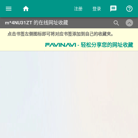
menu
home
message
help_outline
注册
登录
keyboard_arrow_up
search
m*4NU31ZT 的在线网址收藏
点击书签左侧图标即可将对应书签添加到自己的收藏夹。
- 轻松分享您的网址收藏
favinavi