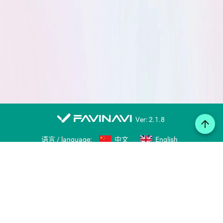
favinavi
Ver: 2.1.8
arrow_upward
语言 / language:
中文
English
在线笔记
图标库
导入/导出书签
分享书签
右键收藏工具
用户推荐
留言板
推荐网站
账号
免费注册
登录
帮助
Copyright © 2007-2026 favinavi.com, www.favii.cn