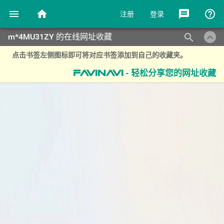
menu
home
message
help_outline
注册
登录
keyboard_arrow_up
search
m*4MU31ZY 的在线网址收藏
点击书签左侧图标即可将对应书签添加到自己的收藏夹。
- 轻松分享您的网址收藏
favinavi