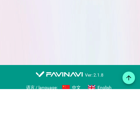
favinavi
Ver: 2.1.8
arrow_upward
语言 / language:
中文
English
在线笔记
图标库
导入/导出书签
分享书签
右键收藏工具
用户推荐
留言板
推荐网站
账号
免费注册
登录
帮助
Copyright © 2007-2026 favinavi.com, www.favii.cn