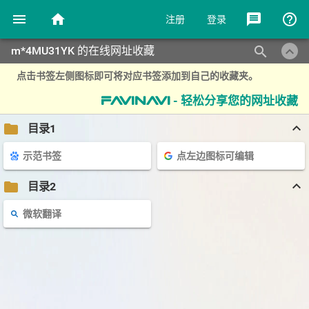
menu
home
message
help_outline
注册
登录
keyboard_arrow_up
search
m*4MU31YK 的在线网址收藏
点击书签左侧图标即可将对应书签添加到自己的收藏夹。
- 轻松分享您的网址收藏
favinavi
keyboard_arrow_up
folder
目录1
示范书签
点左边图标可编辑
keyboard_arrow_up
folder
目录2
微软翻译