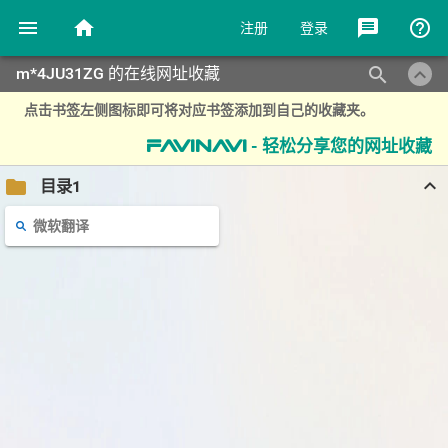
menu
home
message
help_outline
注册
登录
keyboard_arrow_up
search
m*4JU31ZG 的在线网址收藏
点击书签左侧图标即可将对应书签添加到自己的收藏夹。
- 轻松分享您的网址收藏
favinavi
keyboard_arrow_up
folder
目录1
微软翻译