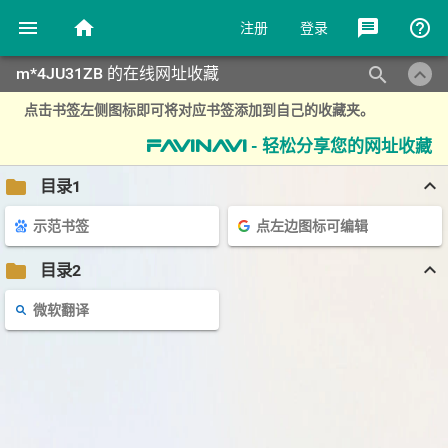
menu
home
message
help_outline
注册
登录
keyboard_arrow_up
search
m*4JU31ZB 的在线网址收藏
点击书签左侧图标即可将对应书签添加到自己的收藏夹。
- 轻松分享您的网址收藏
favinavi
keyboard_arrow_up
folder
目录1
示范书签
点左边图标可编辑
keyboard_arrow_up
folder
目录2
微软翻译