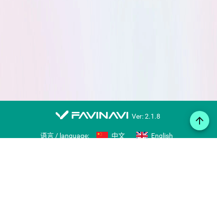
favinavi
Ver: 2.1.8
arrow_upward
语言 / language:
中文
English
在线笔记
图标库
导入/导出书签
分享书签
右键收藏工具
用户推荐
留言板
推荐网站
账号
免费注册
登录
帮助
Copyright © 2007-2026 favinavi.com, www.favii.cn