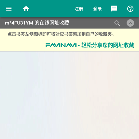
menu
home
message
help_outline
注册
登录
keyboard_arrow_up
search
m*4FU31YM 的在线网址收藏
点击书签左侧图标即可将对应书签添加到自己的收藏夹。
- 轻松分享您的网址收藏
favinavi