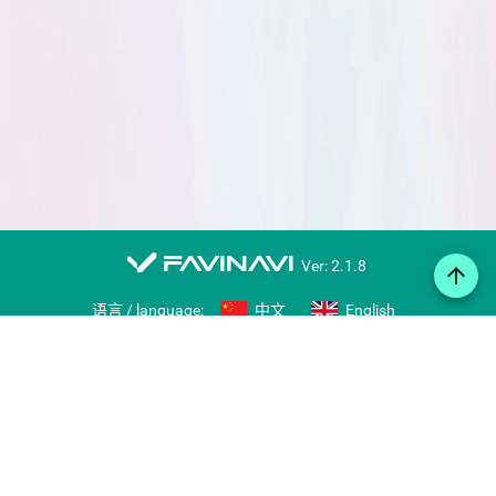
favinavi
Ver: 2.1.8
arrow_upward
语言 / language:
中文
English
在线笔记
图标库
导入/导出书签
分享书签
右键收藏工具
用户推荐
留言板
推荐网站
账号
免费注册
登录
帮助
Copyright © 2007-2026 favinavi.com, www.favii.cn