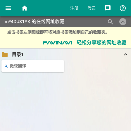
menu
home
message
help_outline
注册
登录
keyboard_arrow_up
search
m*4DU31YK 的在线网址收藏
点击书签左侧图标即可将对应书签添加到自己的收藏夹。
- 轻松分享您的网址收藏
favinavi
keyboard_arrow_up
folder
目录1
微软翻译