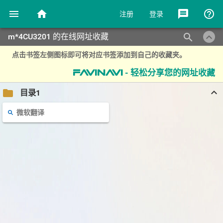
menu
home
message
help_outline
注册
登录
keyboard_arrow_up
search
m*4CU3201 的在线网址收藏
点击书签左侧图标即可将对应书签添加到自己的收藏夹。
- 轻松分享您的网址收藏
favinavi
keyboard_arrow_up
folder
目录1
微软翻译