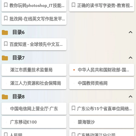
教你玩转photoshop_IT技能_培训_腾讯精品课
正确的读书写字姿势-教育视频-爱奇艺
批改网-在线英文写作批发平台
keyboard_arrow_up
folder
目录6
百度知道 - 全球领先中文互动问答平台
keyboard_arrow_up
folder
目录7
湛江市质量技术监督局
中华人民共和国财政部-国库司
湛江人力资源和社会保障局
中国教师资格网
keyboard_arrow_up
folder
目录8
中国电信网上营业厅·广东
广东公布15个省直单位网络发言人联系方式－新闻中心－新浪网
广东移动E100
碧海银沙
人民网
广东移动湛江分公司