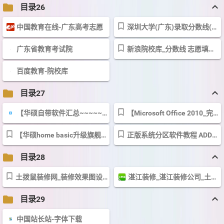
keyboard_arrow_up
folder
目录26
中国教育在线-广东高考志愿
深圳大学(广东)录取分数线(级差）
广东省教育考试院
新浪院校库_分数线 志愿填报 专业设置 大学信息_新浪教育_新浪网
百度教育-院校库
keyboard_arrow_up
folder
目录27
【华硕自带软件汇总~~~~~~~~~~~~~申精！！置顶！！！！！！】-华硕N53XI241SV-...
【Microsoft Office 2010_完美安装(激活)】-华硕N53XI241SV-SL论坛-ZOL中关村在线
【华硕home basic升级旗舰版（不重装，不格盘，直接升级）嫌麻烦的请自己...
正版系统分区软件教程 ADDS分区软件 让你分区不再愁~-华硕N82EI48JG-SL论坛-Z...
keyboard_arrow_up
folder
目录28
土拨鼠装修网_装修效果图设计与装修公司互动平台
湛江装修_湛江装修公司_土巴兔湛江装修网
keyboard_arrow_up
folder
目录29
中国站长站-字体下载