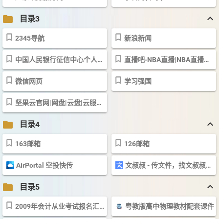
keyboard_arrow_up
folder
目录3
2345导航
新浪新闻
中国人民银行征信中心个人信用信息服务平台
直播吧-NBA直播|NBA直播吧|足球直播|英超直播|CCTV5在线直播|CBA直播|体育直播
微信网页
学习强国
坚果云官网|网盘|云盘|云服务|团队协作软件|同步盘
keyboard_arrow_up
folder
目录4
163邮箱
126邮箱
AirPortal 空投快传
文叔叔 - 传文件，找文叔叔（永不限速）
keyboard_arrow_up
folder
目录5
2009年会计从业考试报名汇总（新添：福建）
粤教版高中物理教材配套课件