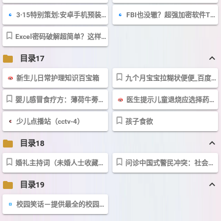
3·15特别策划:安卓手机预装软件黑幕揭秘_手机导购_太平洋电脑网PConline
FBI也没辙？超强加密软件TrueCrypt全教程_其他工具_太平洋电脑网PConline
Excel密码破解超简单？这样加密别想破解_WPS_太平洋电脑网PConline
keyboard_arrow_up
folder
目录17
新生儿日常护理知识百宝箱
九个月宝宝拉糊状便便_百度知道
婴儿感冒食疗方：薄荷牛蒡粥治热性感冒－新闻中心－新浪网
医生提示儿童退烧应选择药效缓和药品_新闻中心_新浪网
少儿点播站（cctv-4）
孩子食欲
keyboard_arrow_up
folder
目录18
婚礼主持词（未婚人士收藏）－清樽素影的口袋－经验口袋
问诊中国式警民冲突：社会怨气积聚点燃导火索－新闻中心－新浪网
keyboard_arrow_up
folder
目录19
校园笑话－提供最全的校园笑话【笑话库】