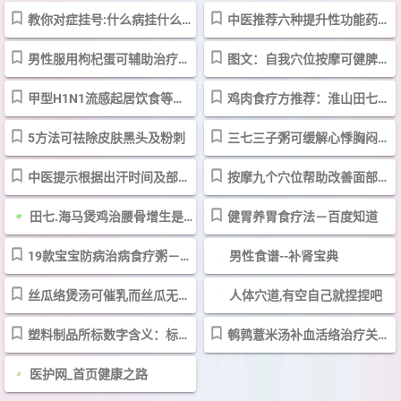
教你对症挂号:什么病挂什么科_新闻中心_新浪网
中医推荐六种提升性功能药材 效果堪比伟哥－新闻中心－新浪网
男性服用枸杞蛋可辅助治疗肾虚阳痿－新闻中心－新浪网
图文：自我穴位按摩可健脾胃养肝肾－新闻中心－新浪网
甲型H1N1流感起居饮食等预防方案发布－新闻中心－新浪网
鸡肉食疗方推荐：淮山田七炖鸡可治遗精盗汗－新闻中心－新浪网
5方法可祛除皮肤黑头及粉刺
三七三子粥可缓解心悸胸闷－新闻中心－新浪网
中医提示根据出汗时间及部位可预测健康状况－新闻中心－新浪网
按摩九个穴位帮助改善面部色斑－新闻中心－新浪网
田七.海马煲鸡治腰骨增生是好还是坏－有问必答
健胃养胃食疗法－百度知道
19款宝宝防病治病食疗粥－39健康网－育儿
男性食谱--补肾宝典
丝瓜络煲汤可催乳而丝瓜无此功效－新闻中心－新浪网
人体穴道,有空自己就捏捏吧
塑料制品所标数字含义：标示7含双酚A_新闻中心_新浪网
鹌鹑薏米汤补血活络治疗关节痛_新闻中心_新浪网
医护网_首页健康之路