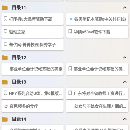
keyboard_arrow_up
folder
目录11
打印机8大品牌驱动下载
各类笔记本驱动(中关村在线)
驱动之家
华硕n53svl软件下载
菁优网:菁菁校园,优秀学子
keyboard_arrow_up
folder
目录12
事业单位会计记帐基础的确定
事业单位会计记帐基础的确定及应用
keyboard_arrow_up
folder
目录13
HPY系列启动U盘，集6模版\Fbinst版\量产版\XP安装版\预装版\多教程（3月26日...
广东将对全省教师工资进行摸底－新闻中心－新浪网
夜尿频多的食疗
处女与非处女在生理方面的重要区别
keyboard_arrow_up
folder
目录14