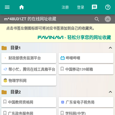
menu
home
message
help_outline
注册
登录
keyboard_arrow_up
search
m*48U31ZT 的在线网址收藏
点击书签左侧图标即可将对应书签添加到自己的收藏夹。
- 轻松分享您的网址收藏
favinavi
keyboard_arrow_up
folder
目录1
财政部债务监测平台
哔哩哔哩
帮小忙，腾讯在线工具箱平台
中国移动139邮箱
物理学科网
keyboard_arrow_up
folder
目录2
中国教师资格网
广东省电子税务局
广东政务服务网
学科网(中学)