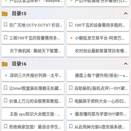
产后饮食怎样补？ - babytree 宝宝树
产后中医调理 分步骤进行(2)－女人养生－99健康网
keyboard_arrow_up
folder
目录15
农广天地 CCTV CCTV7 栏目官网 农业节目 种植技术 养殖技术 加工技术
100千瓦的设备需用多粗的电缆？说明一下,距离变压器约350米远.急!急!急! ...
三相100千瓦的容量需用多少平方的电线 爱问知识人
小额批发交易平台-阿里巴巴低价批发市场
天下商机网 - 集结天下智慧，融通天下商机
农村创业最新致富项目有哪些(绿壳鸡蛋)
keyboard_arrow_up
folder
目录16
深圳三大件报价列表- -太平洋电脑网Pconline-[深圳三大件报价]
键盘上每个键作用(很全)－xsm833的口袋－经验口袋
让Intel假盒装处理器无处藏身--太平洋电脑网Pconline-[专题文章]
自助装机(装机点评)－DIY硬件－太平洋电脑网DIY硬件频道
价值上万元的全部黑客教程总结帖子（均有下载地址）不顶勿下！－SIKYO...
电脑高手资料大全－心的归回的口袋－经验口袋
主板 cpu知识大全图文版 - 西祠胡同
最易懂的菜鸟学堂!DIY硬件常用术语大百科
拒绝商家忽悠！最适合学生的DIY硬件推荐
从此甩掉光驱U盘安装系统最详攻略(2)_笔记本_科技时代_新浪网