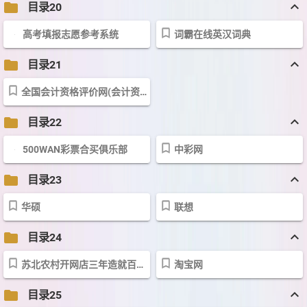
keyboard_arrow_up
folder
目录20
高考填报志愿参考系统
词霸在线英汉词典
keyboard_arrow_up
folder
目录21
全国会计资格评价网(会计资格报名)
keyboard_arrow_up
folder
目录22
500WAN彩票合买俱乐部
中彩网
keyboard_arrow_up
folder
目录23
华硕
联想
keyboard_arrow_up
folder
目录24
苏北农村开网店三年造就百万富翁－互联网－科技时代－新浪网
淘宝网
keyboard_arrow_up
folder
目录25