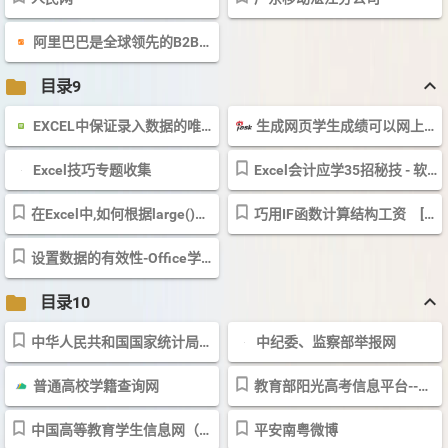
阿里巴巴是全球领先的B2B电子商务网上贸易平台
keyboard_arrow_up
folder
目录9
EXCEL中保证录入数据的唯一性
生成网页学生成绩可以网上查 ？ 爱问知识人
Excel技巧专题收集
Excel会计应学35招秘技 - 软件应用技术交流区 - 华军软件园论坛 - Powere...
在Excel中,如何根据large()找出前十名的分数后再在分数的左边显示出相应的...
巧用IF函数计算结构工资 [Excel]
设置数据的有效性-Office学院-WPSOffice官方论坛-更懂中文的办公软件-应用心...
keyboard_arrow_up
folder
目录10
中华人民共和国国家统计局 &gt;&gt; 统计标准
中纪委、监察部举报网
普通高校学籍查询网
教育部阳光高考信息平台--高考咨询 ｜ 院校信息 ｜ 志愿填报 ｜ 名单公...
中国高等教育学生信息网（学历查询）
平安南粤微博