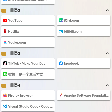
keyboard_arrow_up
folder
目录2
YouTube
iQiyi.com
Netflix
bilibili.com
Youku.com
keyboard_arrow_up
folder
目录3
TikTok - Make Your Day
facebook
微信，是一个生活方式
keyboard_arrow_up
folder
目录4
Firefox browser
Apache Software Foundation!
Visual Studio Code - Code Editing. Redefined