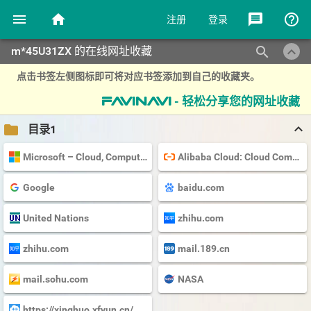
menu
home
message
help_outline
注册
登录
keyboard_arrow_up
search
m*45U31ZX 的在线网址收藏
点击书签左侧图标即可将对应书签添加到自己的收藏夹。
- 轻松分享您的网址收藏
favinavi
keyboard_arrow_up
folder
目录1
Microsoft – Cloud, Computers, Apps & Gaming
Alibaba Cloud: Cloud Computing Services
Google
baidu.com
United Nations
zhihu.com
zhihu.com
mail.189.cn
mail.sohu.com
NASA
https://xinghuo.xfyun.cn/