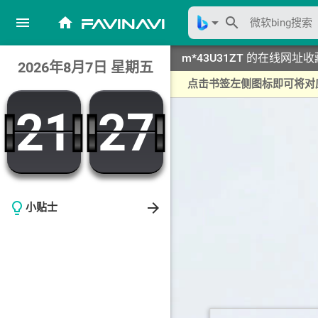
menu
home
arrow_drop_down
search
favinavi
m*43U31ZT 的在线网址收
2026年8月7日 星期五
点击书签左侧图标即可将对
21
27
21
27
arrow_forward
lightbulb_outline
小贴士